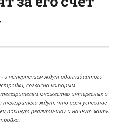
т за его счет
а
2» в нетерпением ждут одиннадцатого
естройки, согласно которым
 телезрителям
множество интересных и
о телезрители ждут, что всем успевшие
онец покинут реалити-шоу и начнут жить
тройки.