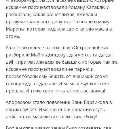
«Разбора» пригласили всех ее бывших, которые
искренне посочувствовали Роману Капаклы и
рассказали, какая расчетливая, лживая и
продуманная у него девушка. Позвали и маму
Марины, которая подлила свою каплю масла в
огонь.
А на этой неделе на ток-шоу «Остров любви»
разбирали Майю Донцову , для чего… та-да-да-
да!!!… пригласили всех ее бывших, которые так же
искренне посочувствовали ее парню и
посоветовали ему бежать от любимой сломя
голову куда подальше. И мама девушки тоже
пришла. И тоже свои пять копеек вставила!
Апофеозом стало появление Вани Барзикова в
обоих случаях. Именно оно и обнажило суть
действа: на манеже все те же, вид сбоку!
Вот я и спрашиваю: зачем было создавать два