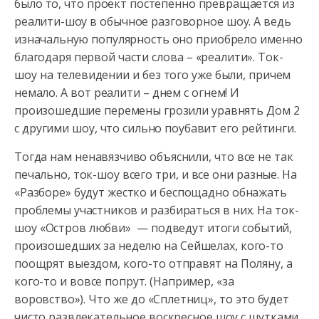
было то, что проект постепенно превращается из
реалити-шоу в обычное
разговорное шоу. А ведь
изначальную популярность оно приобрело именно
благодаря первой части слова – «реалити». Ток-
шоу на телевидении и без того уже были, причем
немало. А вот реалити – днем с огнем! И
произошедшие перемены грозили уравнять Дом 2
с другими шоу, что сильно поубавит его рейтинги.
Тогда нам ненавязчиво объяснили, что все не так
печально, ток-шоу всего три, и все они разные. На
«Разборе» будут жестко и беспощадно обнажать
проблемы участников и разбираться в них. На ток-
шоу «Остров любви» — подведут итоги событий,
произошедших за неделю на Сейшелах, кого-то
поощрят выездом, кого-то отправят на Поляну, а
кого-то и вовсе попрут. (Например, «за
воровство»). Что же до «Сплетниц», то это будет
чисто развлекательное воскресное шоу с шутками,