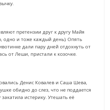
вычку.
являют претензии друг к другу Майя
, одно и тоже каждый день). Опять
ивотинке дали пару дней отдохнуть от
сь от Леши, пристали к козочке.
ловались Денис Ковалев и Саша Шева,
шке обидно до слез, что не поддается
 закатила истерику. Утешать её