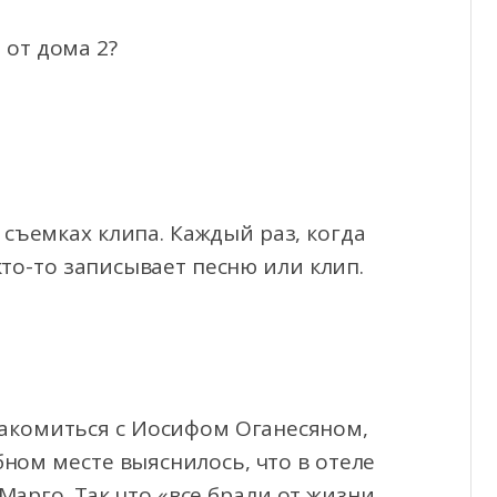
от дома 2?
 съемках клипа. Каждый раз, когда
то-то записывает песню или клип.
акомиться с Иосифом Оганесяном,
бном месте выяснилось, что в отеле
Марго. Так что «все брали от жизни