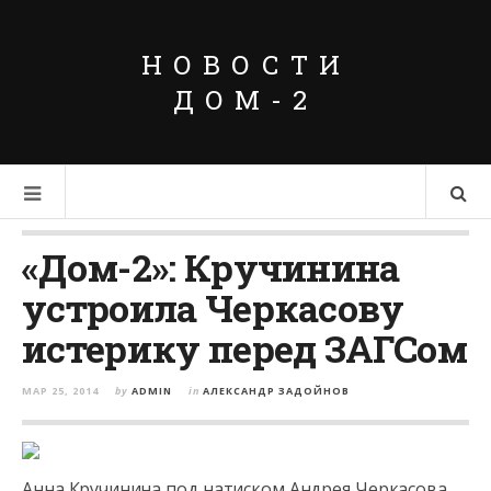
НОВОСТИ
ДОМ-2
«Дом-2»: Кручинина
устроила Черкасову
истерику перед ЗАГСом
МАР 25, 2014
by
ADMIN
in
АЛЕКСАНДР ЗАДОЙНОВ
Анна Кручинина под натиском Андрея Черкасова