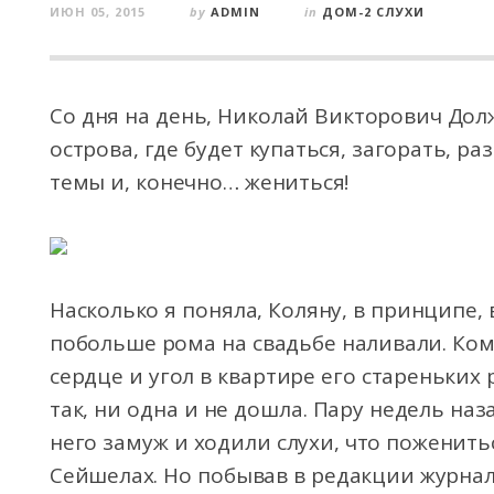
ИЮН 05, 2015
by
ADMIN
in
ДОМ-2 СЛУХИ
Со дня на день, Николай Викторович Дол
острова, где будет купаться, загорать, р
темы и, конечно… жениться!
Насколько
я поняла, Коляну, в принципе,
побольше рома на свадьбе наливали. Кому
сердце и угол в квартире его стареньких 
так, ни одна и не дошла. Пару недель наз
него замуж и ходили слухи, что поженитьс
Сейшелах. Но побывав в редакции журна