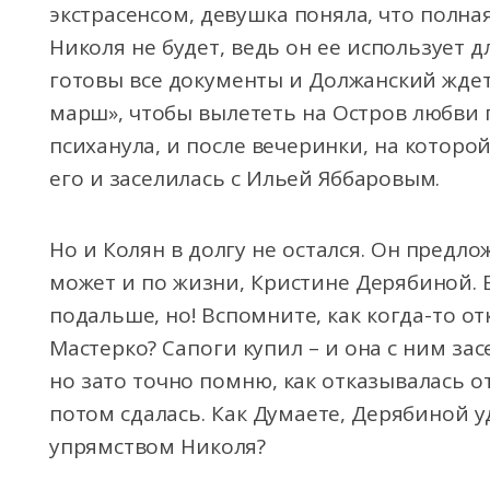
экстрасенсом, девушка поняла, что полная
Николя не будет, ведь он ее использует дл
готовы все документы и Должанский ждет 
марш», чтобы вылететь на Остров любви 
психанула, и после вечеринки, на которо
его и заселилась с Ильей Яббаровым.
Но и Колян в долгу не остался. Он предло
может и по жизни, Кристине Дерябиной. Е
подальше, но! Вспомните, как когда-то о
Мастерко? Сапоги купил – и она с ним зас
но зато точно помню, как отказывалась о
потом сдалась. Как Думаете, Дерябиной у
упрямством Николя?