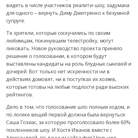
видеть в числе участников реалити-шоу, задумана
для одного – вернуть Диму Дмитренко к безумной
супруге.
Те
зрители, которые соскучились по своим
любимцам, покинувшим телестройку, могут
ликовать. Новое руководство проекта приняло
решение о голосовании, в котором будут
выставлены кандидаты на роль блудных сыновей и
дочерей. Вот только нет искренности ни в
действиях домовят, ни в поступках их хозяев,
которые готовы на любые подлости ради высоких
рейтингов.
Дело в том, что голосование шло полным ходом, и
по логике вещей первой должна была вернуться
Саша Гозиас, за которую проголосовало более 60%
поклонников шоу. И Костя Иванов вместе с
Александрой, по данным сайта dom2.love, уже