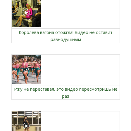
Королева вагона отожгла! Видео не оставит
равнодушным
Ржу не переставая, это видео пересмотришь не
раз