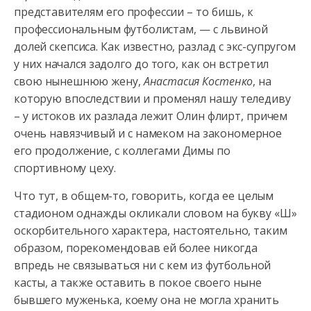
представителям его профессии – то бишь, к
профессиональным футболистам, — с львиной
долей скепсиса. Как известно,
разлад с экс-супругом
у них начался задолго до того, как он встретил
свою нынешнюю жену,
Анастасия Костенко
, на
которую впоследствии и променял нашу теледиву
– у истоков их разлада лежит Олин флирт, причем
очень навязчивый и с намеком на закономерное
его продолжение, с коллегами Димы по
спортивному цеху.
Что тут, в общем-то, говорить, когда ее целым
стадионом однажды окликали словом на букву «Ш»
оскорбительного характера, настоятельно, таким
образом, порекомендовав ей более никогда
впредь не связываться ни с кем из футбольной
касты, а также оставить в покое своего ныне
бывшего муженька, коему она не могла хранить