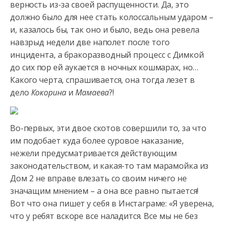
верность из-за своей распущенности. Да, это
должно было для нее стать колоссальным ударом –
и, казалось бы, так оно и было, ведь она ревела
навзрыд недели две наполет после того
инцидента, а бракоразводный процесс с Димкой
до сих пор ей аукается в ночных кошмарах, но…
Какого черта, спрашивается, она тогда лезет в
дело
Кокорина
и
Мамаева
?!
Во-первых, эти двое скотов совершили то, за что
им подобает куда более суровое наказание,
нежели предусматривается действующим
законодательством, и какая-то там марамойка из
Дом 2 не вправе влезать со своим ничего не
значащим мнением – а она все равно пытается!
Вот что она пишет у себя в Инстаграме: «Я уверена,
что у ребят вскоре все наладится. Все мы не без