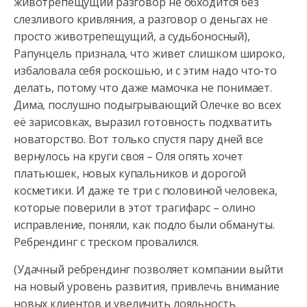
животрепещущий разговор не обходится без
слезливого кривляния, а разговор о деньгах не
просто животрепещущий, а судьбоносный),
Рапунцель признала, что живет слишком широко,
избаловала себя роскошью, и с этим надо что-то
делать, потому что даже мамочка не понимает.
Дима, послушно подыгрывающий Олечке во всех
её зарисовках, выразил готовность подхватить
новаторство. Вот только спустя пару дней все
вернулось на круги своя – Оля опять хочет
платьюшек, новых купальников и дорогой
косметики. И даже те три с половиной человека,
которые поверили в этот трагифарс – олино
исправление, поняли, как подло были обмануты.
Ребрендинг с треском провалился.
(Удачный ребрендинг позволяет компании выйти
на новый уровень развития, привлечь внимание
новых клиентов и увеличить лояльность