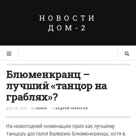
НОВОСТИ
ДОМ-2
Блюменкранц –
лучший «танцор на
граблях»?
ДЕК 24, 2016
by
ADMIN
in
АНДРЕЙ ЧЕРКАСОВ
На новогодней номинации приз как лучшему
танцору достался Валерию Блюменкранцу, хотя в