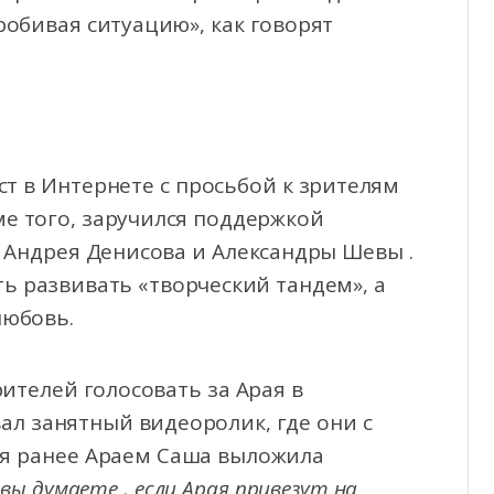
робивая ситуацию», как говорят
ст в Интернете с просьбой к зрителям
ме того, заручился поддержкой
, Андрея Денисова и Александры Шевы .
 развивать «творческий тандем», а
любовь.
ителей голосовать за Арая в
л занятный видеоролик, где они с
ая ранее Араем Саша выложила
 вы думаете , если Арая привезут на