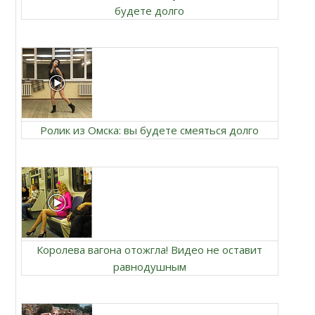
будете долго
Ролик из Омска: вы будете смеяться долго
Королева вагона отожгла! Видео не оставит
равнодушным