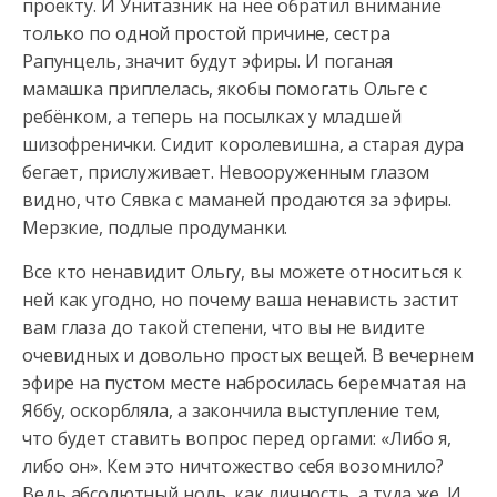
проекту. И Унитазник на неё обратил внимание
только по одной простой
причине, сестра
Рапунцель, значит будут эфиры. И поганая
мамашка приплелась, якобы помогать Ольге с
ребёнком, а теперь на посылках у младшей
шизофренички. Сидит королевишна, а старая дура
бегает, прислуживает. Невооруженным глазом
видно, что Сявка с маманей продаются за эфиры.
Мерзкие, подлые продуманки.
Все кто ненавидит Ольгу, вы можете относиться к
ней как угодно, но почему ваша ненависть застит
вам глаза до такой степени, что вы не видите
очевидных и довольно простых вещей. В вечернем
эфире на пустом месте набросилась беремчатая на
Яббу, оскорбляла, а закончила выступление тем,
что будет ставить вопрос перед оргами: «Либо я,
либо он». Кем это ничтожество себя возомнило?
Ведь абсолютный ноль, как личность, а туда же. И