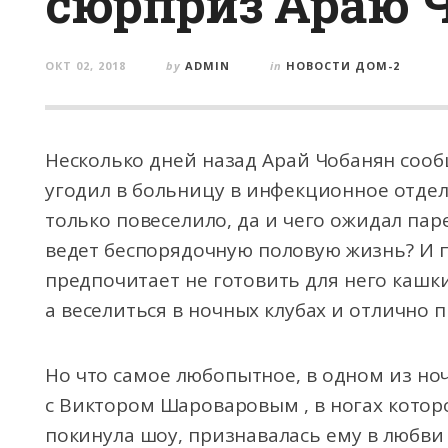
сюрприз Араю 
ОКТ 02, 2018
by
ADMIN
in
НОВОСТИ ДОМ-2
Несколько дней назад Арай Чобанян сооб
угодил в больницу в инфекционное отдел
только повеселило, да и чего ожидал па
ведет беспорядочную половую жизнь? И п
предпочитает не готовить для него кашки
а веселиться в ночных клубах и отлично 
Но что самое любопытное, в одном из но
с Виктором Шароваровым , в ногах которог
покинула шоу, признавалась ему в любви 