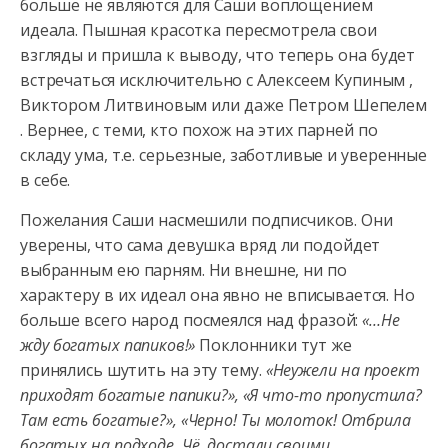
больше не являются для Саши воплощением
идеала. Пышная красотка пересмотрела свои
взгляды и пришла к выводу, что теперь она будет
встречаться исключительно с Алексеем Купиным ,
Виктором Литвиновым или даже Петром Шепелем
. Вернее, с теми, кто похож на этих парней по
складу ума, т.е. серьезные, заботливые и уверенные
в себе.
Пожелания Саши насмешили подписчиков. Они
уверены, что сама девушка вряд ли подойдет
выбранным ею парням. Ни внешне, ни по
характеру в их идеал она явно не вписывается. Но
больше всего народ посмеялся над фразой:
«…Не
жду богатых папиков!»
Поклонники тут же
принялись шутить на эту тему.
«Неужели на проект
приходят богатые папики?», «Я что-то пропустила?
Там есть богатые?», «Черно! Ты молоток! Отбрила
богатых на подходе. Чё, достали своими