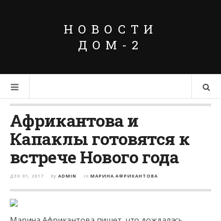
НОВОСТИ
ДОМ-2
Африкантова и
Капаклы готовятся к
встрече Нового года
ДЕК 01, 2017
by
ADMIN
in
МАРИНА АФРИКАНТОВА
Марина Африкантова пишет, что дождалась