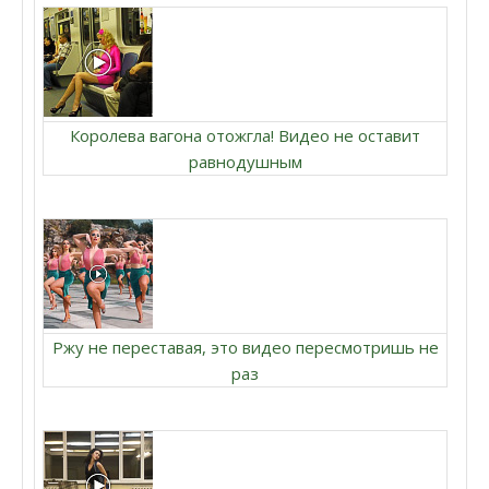
Королева вагона отожгла! Видео не оставит
равнодушным
Ржу не переставая, это видео пересмотришь не
раз